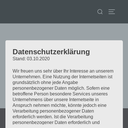
Zum
Suchen
Inhalt
SEITENL
nach:
springen
Schlagwort:
TU Clausthal
Datenschutzerklärung
Stand: 03.10.2020
Zukunft gestalten wir am
Wir freuen uns sehr über Ihr Interesse an unserem
Unternehmen. Eine Nutzung der Internetseiten ist
besten gemeinsam.
grundsätzlich ohne jede Angabe
personenbezogener Daten möglich. Sofern eine
betroffene Person besondere Services unseres
Unternehmens über unsere Internetseite in
Anspruch nehmen möchte, könnte jedoch eine
Verarbeitung personenbezogener Daten
erforderlich werden. Ist die Verarbeitung
Copyright © 2026 Dr. Alexander Saipa
personenbezogener Daten erforderlich und
Inspiro Theme
von
WPZOOM