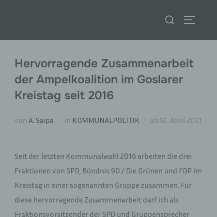
Zum
Suchen
Inhalt
SEITENL
nach:
springen
Hervorragende Zusammenarbeit
der Ampelkoalition im Goslarer
Kreistag seit 2016
Veröffentlicht
von
A. Saipa
in
KOMMUNALPOLITIK
an
12. April 2021
am
Seit der letzten Kommunalwahl 2016 arbeiten die drei
Fraktionen von SPD, Bündnis 90 / Die Grünen und FDP im
Kreistag in einer sogenannten Gruppe zusammen. Für
diese hervorragende Zusammenarbeit darf ich als
Fraktionsvorsitzender der SPD und Gruppensprecher