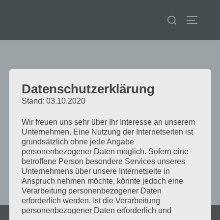
Zum
Suchen
Inhalt
SEITENL
nach:
springen
Schlagwort:
GEGENRECHTS
Datenschutzerklärung
Stand: 03.10.2020
MEINE REDE BEI DER
Wir freuen uns sehr über Ihr Interesse an unserem
Unternehmen. Eine Nutzung der Internetseiten ist
KUNDGEBUNG IN GOSLAR
grundsätzlich ohne jede Angabe
personenbezogener Daten möglich. Sofern eine
GEGEN RECHTSEXTREMISMUS
betroffene Person besondere Services unseres
Unternehmens über unsere Internetseite in
Anspruch nehmen möchte, könnte jedoch eine
Verarbeitung personenbezogener Daten
erforderlich werden. Ist die Verarbeitung
personenbezogener Daten erforderlich und