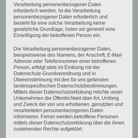
die Finanzhilfen für die Personalkostenzuschüsse ohne
Verarbeitung personenbezogener Daten
Wenn und Aber in voller Höhe weitergezahlt werden –
erforderlich werden. Ist die Verarbeitung
personenbezogener Daten erforderlich und
aber immer unter der Bedingung, dass die Notbetreuung
besteht für eine solche Verarbeitung keine
auch sichergestellt ist.
gesetzliche Grundlage, holen wir generell eine
Einwilligung der betroffenen Person ein.
Die Kommunen haben inzwischen einen riesigen Strauß
Die Verarbeitung personenbezogener Daten,
an Möglichkeiten, um dem Bedarf im Sinne der
beispielsweise des Namens, der Anschrift, E-Mail-
Adresse oder Telefonnummer einer betroffenen
Kinderbetreuung nachzukommen. Wir appellieren nun
Person, erfolgt stets im Einklang mit der
an die örtlichen Träger der Kindertagesstätten, diesen
Datenschutz-Grundverordnung und in
Übereinstimmung mit den für uns geltenden
Weg mit uns gemeinsam zu gehen und den Rahmen, den
landesspezifischen Datenschutzbestimmungen.
das Land gesetzt hat, auch auszufüllen. Eltern und
Mittels dieser Datenschutzerklärung möchte unser
Unternehmen die Öffentlichkeit über Art, Umfang
Kinder brauchen wieder die erfolgreiche
und Zweck der von uns erhobenen, genutzten und
Kinderbetreuung in den Kindertagesstätten!
verarbeiteten personenbezogenen Daten
informieren. Ferner werden betroffene Personen
mittels dieser Datenschutzerklärung über die ihnen
Facebook
Share on X
zustehenden Rechte aufgeklärt.