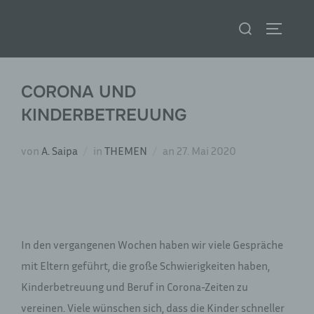
Zum
Suchen
Inhalt
SEITENL
nach:
springen
CORONA UND
KINDERBETREUUNG
Veröffentlicht
von
A. Saipa
in
THEMEN
an
27. Mai 2020
am
In den vergangenen Wochen haben wir viele Gespräche
mit Eltern geführt, die große Schwierigkeiten haben,
Kinderbetreuung und Beruf in Corona-Zeiten zu
vereinen. Viele wünschen sich, dass die Kinder schneller