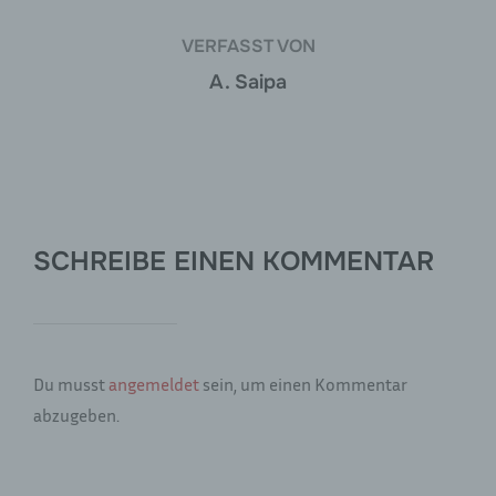
unsere Kunden und Geschäftspartner einfach
lesbar und verständlich sein. Um dies zu
gewährleisten, möchten wir vorab die verwendeten
VERFASST VON
Begrifflichkeiten erläutern.
A. Saipa
Wir verwenden in dieser Datenschutzerklärung
unter anderem die folgenden Begriffe:
a) personenbezogene Daten
SCHREIBE EINEN KOMMENTAR
Personenbezogene Daten sind alle
Informationen, die sich auf eine identifizierte
oder identifizierbare natürliche Person (im
Folgenden „betroffene Person") beziehen. Als
identifizierbar wird eine natürliche Person
angesehen, die direkt oder indirekt,
Du musst
angemeldet
sein, um einen Kommentar
insbesondere mittels Zuordnung zu einer
abzugeben.
Kennung wie einem Namen, zu einer
Kennnummer, zu Standortdaten, zu einer
Online-Kennung oder zu einem oder mehreren
besonderen Merkmalen, die Ausdruck der